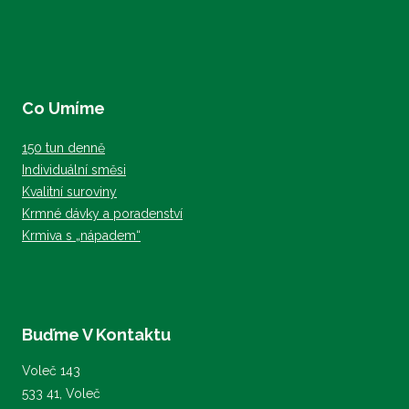
stránce
stránce
produktu
produktu
Co Umíme
150 tun denně
Individuální směsi
Kvalitní suroviny
Krmné dávky a poradenství
Krmiva s „nápadem“
Buďme V Kontaktu
Voleč 143
533 41, Voleč