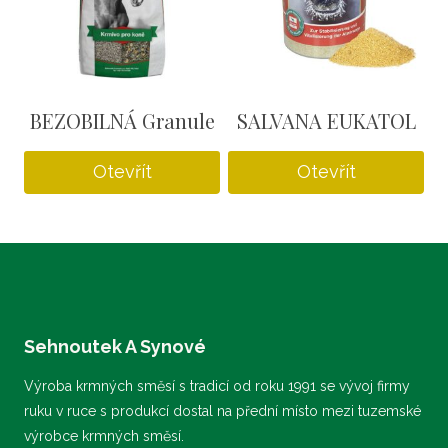
variant.
variant.
Možnosti
Možnosti
lze
lze
vybrat
vybrat
BEZOBILNÁ Granule
SALVANA EUKATOL
na
na
stránce
stránce
Otevřít
Otevřít
produktu
produktu
Tento
Tento
produkt
produkt
má
má
více
více
variant.
variant.
Sehnoutek A Synové
Možnosti
Možnosti
lze
Výroba krmných směsí s tradicí od roku 1991 se vývoj firmy
lze
ruku v ruce s produkcí dostal na přední místo mezi tuzemské
vybrat
vybrat
výrobce krmných směsí.
na
na