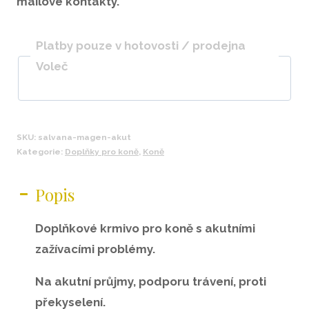
mailové kontakty.
Platby pouze v hotovosti / prodejna
Voleč
SKU:
salvana-magen-akut
Kategorie:
Doplňky pro koně
,
Koně
Popis
Doplňkové krmivo pro koně s akutními
zažívacími problémy.
Na akutní průjmy, podporu trávení, proti
překyselení.