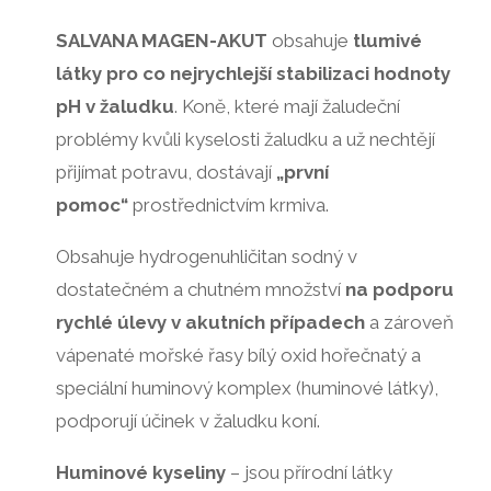
SALVANA MAGEN-AKUT
obsahuje
tlumivé
látky pro co nejrychlejší stabilizaci hodnoty
pH v žaludku
. Koně, které mají žaludeční
problémy kvůli kyselosti žaludku a už nechtějí
přijímat potravu, dostávají
„první
pomoc“
prostřednictvím krmiva.
Obsahuje hydrogenuhličitan sodný v
dostatečném a chutném množství
na podporu
rychlé úlevy v akutních případech
a zároveň
vápenaté mořské řasy bílý oxid hořečnatý a
speciální huminový komplex (huminové látky),
podporují účinek v žaludku koní.
Huminové kyseliny
– jsou přírodní látky