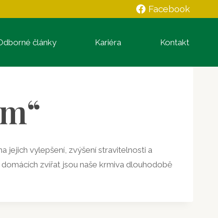
Facebook
Odborné články
Kariéra
Kontakt
em“
jejich vylepšení, zvýšení stravitelnosti a
 domácích zvířat jsou naše krmiva dlouhodobě