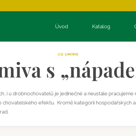
Úvod
Katalog
CO UMÍME
miva s „nápad
, i u drobnochovatelů je jedinečné a neustále pracujeme na 
ho chovatelského efektu. Kromě kategorií hospodářských a
rad.