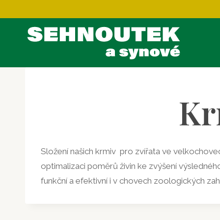
Přeskočit
na
obsah
Kr
Složení našich krmiv pro zvířata ve velkochovech
optimalizaci poměrů živin ke zvýšení výsledné
funkční a efektivní i v chovech zoologických zah