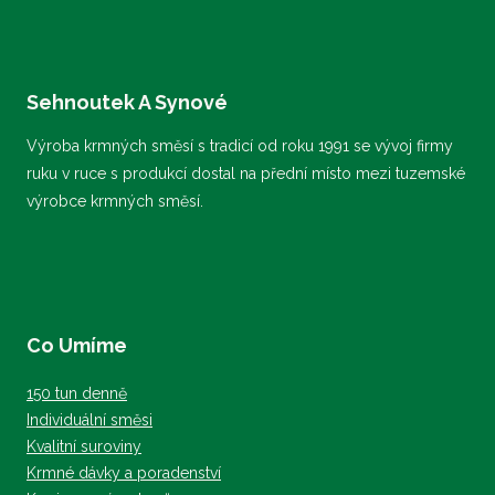
má
má
více
více
variant.
variant.
Sehnoutek A Synové
Možnosti
Možnosti
lze
lze
Výroba krmných směsí s tradicí od roku 1991 se vývoj firmy
ruku v ruce s produkcí dostal na přední místo mezi tuzemské
vybrat
vybrat
výrobce krmných směsí.
na
na
stránce
stránce
produktu
produktu
Co Umíme
150 tun denně
Individuální směsi
Kvalitní suroviny
Krmné dávky a poradenství