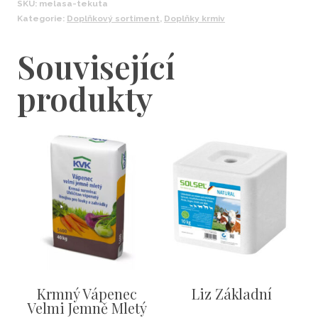
SKU:
melasa-tekuta
Kategorie:
Doplňkový sortiment
,
Doplňky krmiv
Související
produkty
Krmný Vápenec
Liz Základní
Velmi Jemně Mletý