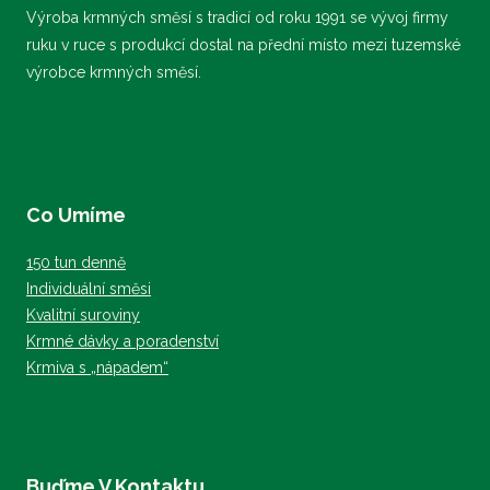
Možnosti
Výroba krmných směsí s tradicí od roku 1991 se vývoj firmy
lze
ruku v ruce s produkcí dostal na přední místo mezi tuzemské
vybrat
výrobce krmných směsí.
na
stránce
produktu
Co Umíme
150 tun denně
Individuální směsi
Kvalitní suroviny
Krmné dávky a poradenství
Krmiva s „nápadem“
Buďme V Kontaktu