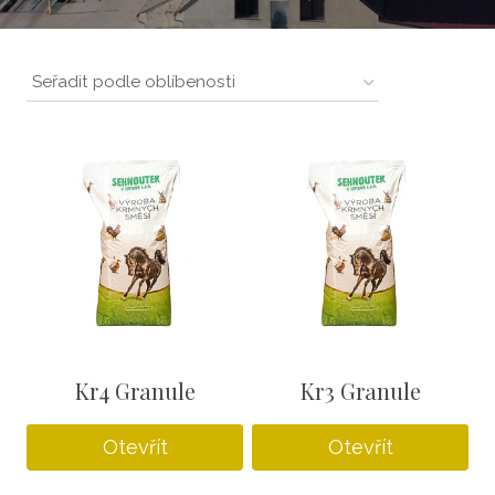
Kr4 Granule
Kr3 Granule
Otevřít
Otevřít
Tento
Tento